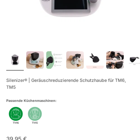
Silenizer® | Geräuschreduzierende Schutzhaube für TM6,
TM5
Passende Küchenmaschinen:
Angebot
39,95 €